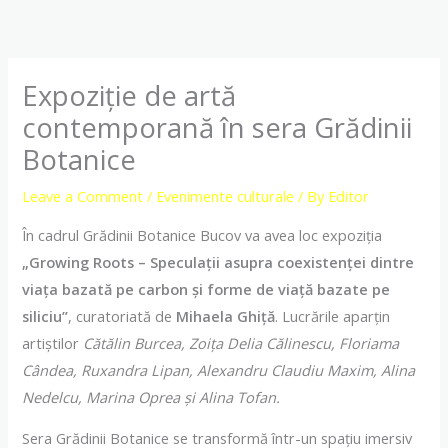
Skip
to
content
Expoziție de artă
contemporană în sera Grădinii
Botanice
Leave a Comment
/
Evenimente culturale
/ By
Editor
În cadrul Grădinii Botanice Bucov va avea loc expoziția
„Growing Roots – Speculații asupra coexistenței dintre
viața bazată pe carbon și forme de viață bazate pe
siliciu”
, curatoriată de
Mihaela Ghiță
. Lucrările aparțin
artiștilor
Cătălin Burcea, Zoița Delia Călinescu, Floriama
Cândea, Ruxandra Lipan, Alexandru Claudiu Maxim, Alina
Nedelcu, Marina Oprea și Alina Tofan.
Sera Grădinii Botanice se transformă într-un spațiu imersiv