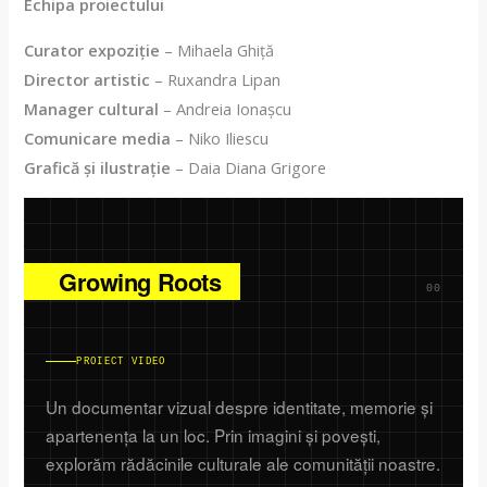
Echipa proiectului
Curator expoziţie
– Mihaela Ghiță
Director artistic
– Ruxandra Lipan
Manager cultural
– Andreia Ionașcu
Comunicare media
– Niko Iliescu
Grafică și ilustrație
– Daia Diana Grigore
Growing Roots
00
PROIECT VIDEO
Un documentar vizual despre identitate, memorie și
apartenența la un loc. Prin imagini și povești,
explorăm rădăcinile culturale ale comunității noastre.