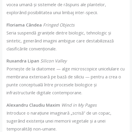
vocea umană și sistemele de răspuns ale plantelor,
explorând posibilitatea unui limbaj inter-specii.
Floriama Cândea
Fringed Objects
Seria suspendă granițele dintre biologic, tehnologic și
sintetic, generând imagini ambigue care destabilizează
clasificările convenționale.
Ruxandra Lipan
Silicon Valley
Pornește de la diatomee — alge microscopice unicelulare cu
membrana exterioară pe bază de siliciu — pentru a crea o
punte conceptuală între procesele biologice și
infrastructurile digitale contemporane.
Alexandru Claudiu Maxim
Wind in My Pages
Introduce o narațiune imaginară „scrisă” de un copac,
sugerând existența unei memorii vegetale și a unei
temporalități non-umane.