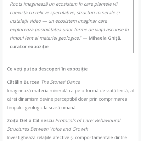
Roots imaginează un ecosistem în care plantele vii
coexistă cu relicve speculative, structuri minerale și
instalații video — un ecosistem imaginar care
explorează posibilitatea unor forme de viață ascunse în
timpul lent al materiei geologice.
”
— Mihaela Ghiță,
curator expoziţie
Ce veți putea descoperi în expoziție
Cătălin Burcea
The Stones’ Dance
Imaginează materia minerală ca pe o formă de viață lentă, al
cărei dinamism devine perceptibil doar prin comprimarea
timpului geologic la scară umană.
Zoița Delia Călinescu
Protocols of Care: Behavioural
Structures Between Voice and Growth
Investighează relațiile afective și comportamentale dintre