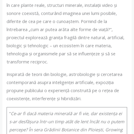
în care plante reale, structuri minerale, instalații video și
sonore coexistă, conturând imaginea unei lumi posibile,
diferite de cea pe care o cunoaștem. Pornind de la
întrebarea „cum ar putea arăta alte forme de viață?”,
proiectul explorează granița fragilă dintre natural, artificial,
biologic și tehnologic – un ecosistem în care materia,
tehnologia și organismele par să se influențeze și să se
transforme reciproc.
Inspirată de teorii din biologie, astrobiologie și cercetarea
contemporană asupra inteligenței artificiale, expoziția
propune publicului o experiență construită pe o rețea de
coexistențe, interferențe și hibridizări.
”
Ce-ar fi dacă materia minerală ar fi vie, dar existența ei
s-ar desfășura într-un timp atât de lent încât nu o putem
percepe? În sera Grădinii Botanice din Ploiești, Growing